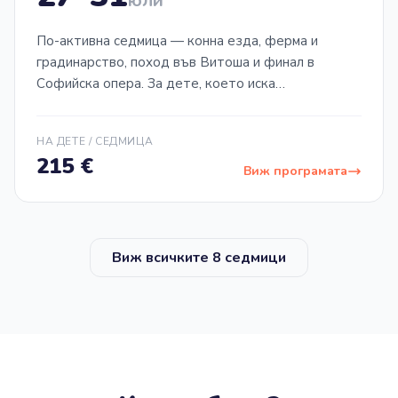
юли
По-активна седмица — конна езда, ферма и
градинарство, поход във Витоша и финал в
Софийска опера. За дете, което иска
разнообразие и предизвикателства.
НА ДЕТЕ / СЕДМИЦА
215
€
Виж програмата
Виж всичките 8 седмици