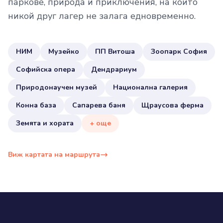
паркове, природа и приключения, на които
никой друг лагер не залага едновременно.
НИМ
Музейко
ПП Витоша
Зоопарк София
Софийска опера
Дендрариум
Природонаучен музей
Национална галерия
Конна база
Сапарева баня
Щраусова ферма
Земята и хората
+ още
Виж картата на маршрута