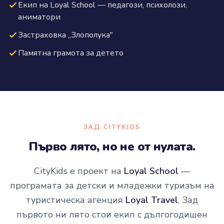
Екип на Loyal School — педагози, психолози,
аниматори
Застраховка „Злополука"
Памятна грамота за детето
ЗАД CITYKIDS
Първо лято, но не от нулата.
CityKids е проект на
Loyal School
—
програмата за детски и младежки туризъм на
туристическа агенция
Loyal Travel
. Зад
първото ни лято стои екип с дългогодишен