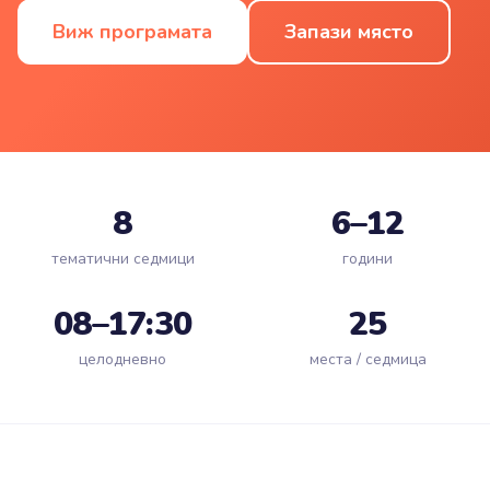
Виж програмата
Запази място
8
6–12
тематични седмици
години
08–17:30
25
целодневно
места / седмица