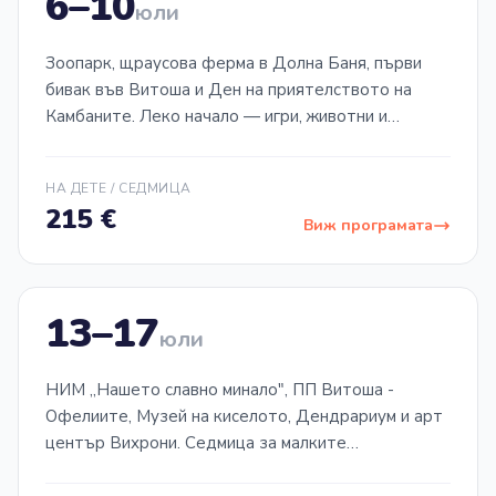
6–10
СЕДМИЦА
01
юли
Зоопарк, щраусова ферма в Долна Баня, първи
бивак във Витоша и Ден на приятелството на
Камбаните. Леко начало — игри, животни и
природа.
НА ДЕТЕ / СЕДМИЦА
215
€
Виж програмата
13–17
СЕДМИЦА
02
юли
НИМ „Нашето славно минало", ПП Витоша -
Офелиите, Музей на киселото, Дендрариум и арт
център Вихрони. Седмица за малките
откриватели на София.