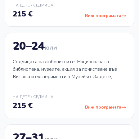
НА ДЕТЕ / СЕДМИЦА
215
€
Виж програмата
20–24
СЕДМИЦА
03
юли
Седмицата на любопитните. Националната
библиотека, музеите, акция за почистване във
Витоша и експерименти в Музейко. За дете,
което задава много въпроси.
НА ДЕТЕ / СЕДМИЦА
215
€
Виж програмата
27–31
СЕДМИЦА
04